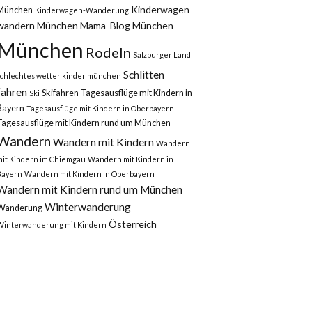
Kinderwagen
München
Kinderwagen-Wanderung
wandern München
Mama-Blog München
München
Rodeln
Salzburger Land
Schlitten
schlechtes wetter kinder münchen
fahren
Skifahren
Tagesausflüge mit Kindern in
Ski
Bayern
Tagesausflüge mit Kindern in Oberbayern
Tagesausflüge mit Kindern rund um München
Wandern
Wandern mit Kindern
Wandern
mit Kindern im Chiemgau
Wandern mit Kindern in
Bayern
Wandern mit Kindern in Oberbayern
Wandern mit Kindern rund um München
Winterwanderung
Wanderung
Österreich
Winterwanderung mit Kindern