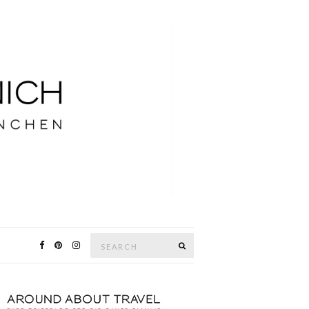
Search
SEARCH
for: