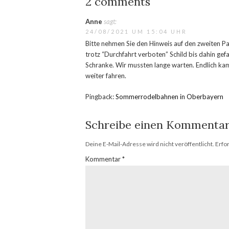
2 comments
Anne
sagt:
24/08/2021 UM 15:04 UHR
Bitte nehmen Sie den Hinweis auf den zweiten Parkp
trotz “Durchfahrt verboten” Schild bis dahin ge
Schranke. Wir mussten lange warten. Endlich kam
weiter fahren.
Pingback:
Sommerrodelbahnen in Oberbayern
Schreibe einen Kommenta
Deine E-Mail-Adresse wird nicht veröffentlicht.
Erfo
Kommentar
*