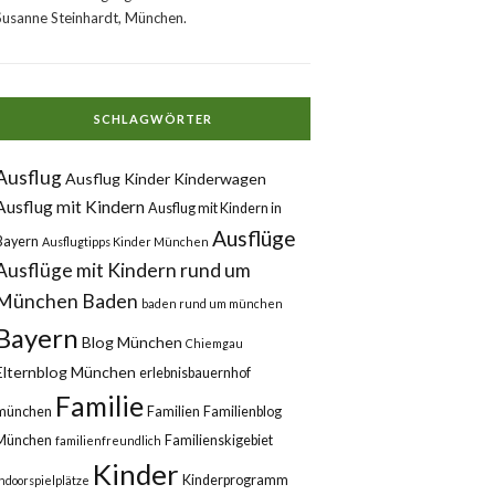
Susanne Steinhardt, München.
SCHLAGWÖRTER
Ausflug
Ausflug Kinder Kinderwagen
Ausflug mit Kindern
Ausflug mit Kindern in
Ausflüge
Bayern
Ausflugtipps Kinder München
Ausflüge mit Kindern rund um
München
Baden
baden rund um münchen
Bayern
Blog München
Chiemgau
Elternblog München
erlebnisbauernhof
Familie
münchen
Familien
Familienblog
München
Familienskigebiet
familienfreundlich
Kinder
Kinderprogramm
Indoorspielplätze