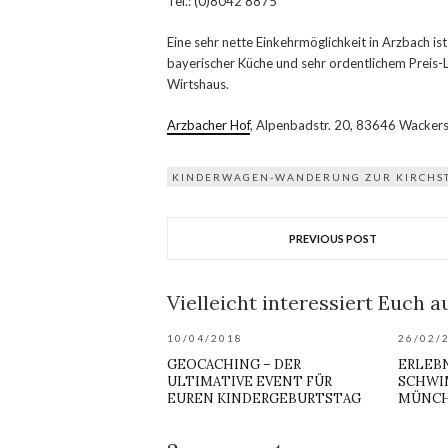
Tel.: (0)8042 8875
Eine sehr nette Einkehrmöglichkeit in Arzbach is
bayerischer Küche und sehr ordentlichem Preis-L
Wirtshaus.
Arzbacher Hof
, Alpenbadstr. 20, 83646 Wackers
KINDERWAGEN-WANDERUNG ZUR KIRCHS
PREVIOUS POST
Vielleicht interessiert Euch au
10/04/2018
26/02/
GEOCACHING – DER
ERLEB
ULTIMATIVE EVENT FÜR
SCHWI
EUREN KINDERGEBURTSTAG
MÜNC