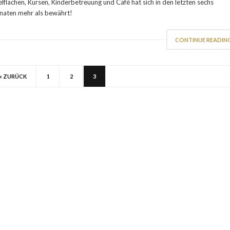
elflächen, Kursen, Kinderbetreuung und Café hat sich in den letzten sechs
aten mehr als bewährt!
CONTINUE READIN
« ZURÜCK
1
2
3