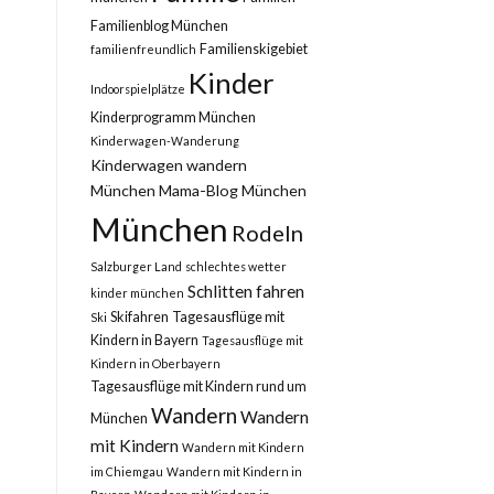
Familienblog München
Familienskigebiet
familienfreundlich
Kinder
Indoorspielplätze
Kinderprogramm München
Kinderwagen-Wanderung
Kinderwagen wandern
München
Mama-Blog München
München
Rodeln
Salzburger Land
schlechtes wetter
Schlitten fahren
kinder münchen
Skifahren
Tagesausflüge mit
Ski
Kindern in Bayern
Tagesausflüge mit
Kindern in Oberbayern
Tagesausflüge mit Kindern rund um
Wandern
Wandern
München
mit Kindern
Wandern mit Kindern
im Chiemgau
Wandern mit Kindern in