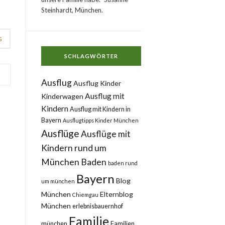
Steinhardt, München.
G
SCHLAGWÖRTER
Ausflug
Ausflug Kinder
Ausflug mit
Kinderwagen
Kindern
Ausflug mit Kindern in
Bayern
Ausflugtipps Kinder München
Ausflüge
Ausflüge mit
Kindern rund um
München
Baden
baden rund
Bayern
Blog
um münchen
München
Elternblog
Chiemgau
München
erlebnisbauernhof
Familie
münchen
Familien