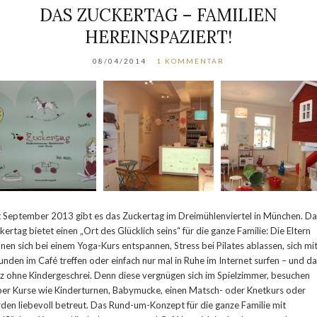
DAS ZUCKERTAG – FAMILIEN
HEREINSPAZIERT!
08/04/2014
1 KOMMENTAR
t September 2013 gibt es das Zuckertag im Dreimühlenviertel in München. Da
kertag bietet einen „Ort des Glücklich seins“ für die ganze Familie: Die Eltern
nen sich bei einem Yoga-Kurs entspannen, Stress bei Pilates ablassen, sich mi
unden im Café treffen oder einfach nur mal in Ruhe im Internet surfen – und d
z ohne Kindergeschrei. Denn diese vergnügen sich im Spielzimmer, besuchen
ber Kurse wie Kinderturnen, Babymucke, einen Matsch- oder Knetkurs oder
den liebevoll betreut. Das Rund-um-Konzept für die ganze Familie mit