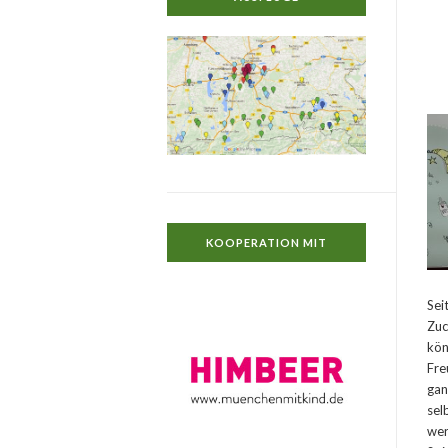
KOOPERATION MIT
Sei
Zuc
kön
Fre
gan
sel
wer