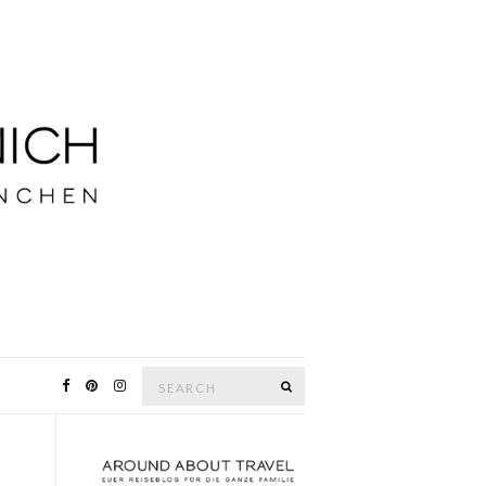
Search
SEARCH
for: