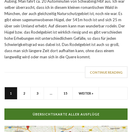
Aubing. Man fährt ca. 20 Autominuten von Schwabing/Hbf aus. Ich war
selber überrascht, dass ich in diesem kleinen romantischen Wald in
München, der auch gleichzeitig Naturschutzgebiet ist, noch nie war. Es
gibt einen sagenumwobenen Hügel, der 541m hoch ist und sich 25 m
über sein Umland erhebt. Auf diesem kann man wunderbar rodeln. Der
Hügel bzw. das Rodelgebiet ist wirklich riesig und es gibt verschieden
hohe Erhebungen mit unterschiedlichem Gefälle, so dass für jeden
Schwierigkeitsgrad was dabei ist. Das Rodelgebiet ist auch so groß,
dass man sich längere Zeit dort aufhalten kann, ohne dass einem
langweilig wird oder man sich in die Quere kommt.
CONTINUE READING
1
2
3
…
15
WEITER »
ÜBERSICHTSKARTE ALLER AUSFLÜGE