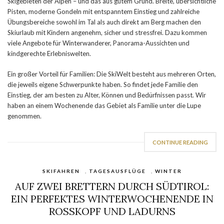
Skigebieten der Alpen – und das aus gutem Grund. Breite, übersichtliche
Pisten, moderne Gondeln mit entspanntem Einstieg und zahlreiche
Übungsbereiche sowohl im Tal als auch direkt am Berg machen den
Skiurlaub mit Kindern angenehm, sicher und stressfrei. Dazu kommen
viele Angebote für Winterwanderer, Panorama-Aussichten und
kindgerechte Erlebniswelten.
Ein großer Vorteil für Familien: Die SkiWelt besteht aus mehreren Orten,
die jeweils eigene Schwerpunkte haben. So findet jede Familie den
Einstieg, der am besten zu Alter, Können und Bedürfnissen passt. Wir
haben an einem Wochenende das Gebiet als Familie unter die Lupe
genommen.
CONTINUE READING
SKIFAHREN
,
TAGESAUSFLÜGE
,
WINTER
AUF ZWEI BRETTERN DURCH SÜDTIROL:
EIN PERFEKTES WINTERWOCHENENDE IN
ROSSKOPF UND LADURNS