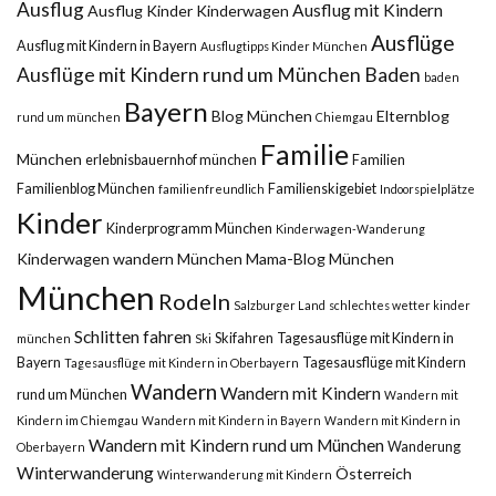
Ausflug
Ausflug mit Kindern
Ausflug Kinder Kinderwagen
Ausflüge
Ausflug mit Kindern in Bayern
Ausflugtipps Kinder München
Ausflüge mit Kindern rund um München
Baden
baden
Bayern
Blog München
Elternblog
rund um münchen
Chiemgau
Familie
München
erlebnisbauernhof münchen
Familien
Familienblog München
Familienskigebiet
familienfreundlich
Indoorspielplätze
Kinder
Kinderprogramm München
Kinderwagen-Wanderung
Kinderwagen wandern München
Mama-Blog München
München
Rodeln
Salzburger Land
schlechtes wetter kinder
Schlitten fahren
Skifahren
Tagesausflüge mit Kindern in
münchen
Ski
Bayern
Tagesausflüge mit Kindern
Tagesausflüge mit Kindern in Oberbayern
Wandern
Wandern mit Kindern
rund um München
Wandern mit
Kindern im Chiemgau
Wandern mit Kindern in Bayern
Wandern mit Kindern in
Wandern mit Kindern rund um München
Wanderung
Oberbayern
Winterwanderung
Österreich
Winterwanderung mit Kindern