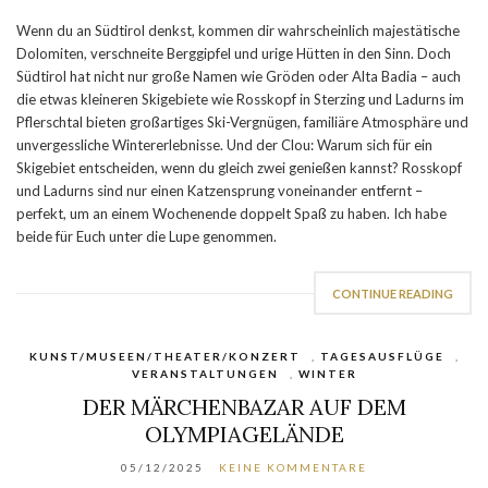
Wenn du an Südtirol denkst, kommen dir wahrscheinlich majestätische
Dolomiten, verschneite Berggipfel und urige Hütten in den Sinn. Doch
Südtirol hat nicht nur große Namen wie Gröden oder Alta Badia – auch
die etwas kleineren Skigebiete wie Rosskopf in Sterzing und Ladurns im
Pflerschtal bieten großartiges Ski-Vergnügen, familiäre Atmosphäre und
unvergessliche Wintererlebnisse. Und der Clou: Warum sich für ein
Skigebiet entscheiden, wenn du gleich zwei genießen kannst? Rosskopf
und Ladurns sind nur einen Katzensprung voneinander entfernt –
perfekt, um an einem Wochenende doppelt Spaß zu haben. Ich habe
beide für Euch unter die Lupe genommen.
CONTINUE READING
KUNST/MUSEEN/THEATER/KONZERT
,
TAGESAUSFLÜGE
,
VERANSTALTUNGEN
,
WINTER
DER MÄRCHENBAZAR AUF DEM
OLYMPIAGELÄNDE
05/12/2025
KEINE KOMMENTARE