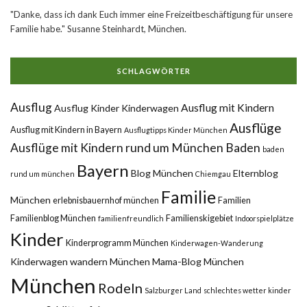
"Danke, dass ich dank Euch immer eine Freizeitbeschäftigung für unsere
Familie habe." Susanne Steinhardt, München.
SCHLAGWÖRTER
Ausflug
Ausflug mit Kindern
Ausflug Kinder Kinderwagen
Ausflüge
Ausflug mit Kindern in Bayern
Ausflugtipps Kinder München
Ausflüge mit Kindern rund um München
Baden
baden
Bayern
Blog München
Elternblog
rund um münchen
Chiemgau
Familie
München
erlebnisbauernhof münchen
Familien
Familienblog München
Familienskigebiet
familienfreundlich
Indoorspielplätze
Kinder
Kinderprogramm München
Kinderwagen-Wanderung
Kinderwagen wandern München
Mama-Blog München
München
Rodeln
Salzburger Land
schlechtes wetter kinder