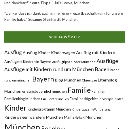
und dankbar für eure Tipps. " Julia Lvova, München.
"Danke, dass ich dank Euch immer eine Freizeitbeschäftigung für unsere
Familie habe." Susanne Steinhardt, München.
SCHLAGWÖRTER
Ausflug
Ausflug mit Kindern
Ausflug Kinder Kinderwagen
Ausflüge
Ausflug mit Kindern in Bayern
Ausflugtipps Kinder München
Ausflüge mit Kindern rund um München
Baden
baden
Bayern
Blog München
Elternblog
rund um münchen
Chiemgau
Familie
München
erlebnisbauernhof münchen
Familien
Familienblog München
Familienskigebiet
familienfreundlich
Indoorspielplätze
Kinder
Kinderprogramm München
Kinderwagen-Wanderung
Kinderwagen wandern München
Mama-Blog München
München
Rodeln