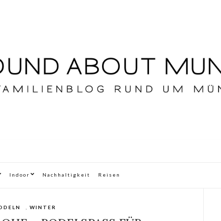
Indoor
Nachhaltigkeit
Reisen
ODELN
,
WINTER