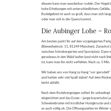
diesem kann man wunderbar rodeln. Der Hügel bzw
hohe Erhebungen mit unterschiedlichem Gefälle, 
Rodelgebiet ist auch so groß, dass man sich läng
oder man sich in die Quere kommt.
Die Aubinger Lohe – Ro
Am besten parkt Ihr auf den vorgelagerten Park
(Bienenheimstr. 11, 81249 München). Zunächst l
zwischen Schrebergärten und Sportplatz. Dann m
geradeaus in den Wald laufen (und nicht nach li
ist, kann man ihn nicht verfehlen. Nach ca. 5 M
Wir haben uns von Hang zu Hang “vor-gerodelt” 
und hatten sehr viel Spaß dabei! Auf dem Rückw
leicht abfällt.
Nach dem Rodelvergnügen solltet Ihr unbedingt i
eingerichtet und das Essen – junge bayerische L
Schweinebraten mit köstlicher Honigkruste und da
es auch völlig ok. Die Öffnungszeiten im Winter