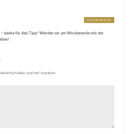
ANTWORTEN
sen – danke für den Tipp! Werden wir am Wochenende mit der
alten!
r
rderliche Felder sind mit
*
markiert