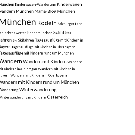
Kinderwagen
München
Kinderwagen-Wanderung
wandern München
Mama-Blog München
München
Rodeln
Salzburger Land
Schlitten
schlechtes wetter kinder münchen
fahren
Skifahren
Tagesausflüge mit Kindern in
Ski
Bayern
Tagesausflüge mit Kindern in Oberbayern
Tagesausflüge mit Kindern rund um München
Wandern
Wandern mit Kindern
Wandern
mit Kindern im Chiemgau
Wandern mit Kindern in
Bayern
Wandern mit Kindern in Oberbayern
Wandern mit Kindern rund um München
Winterwanderung
Wanderung
Österreich
Winterwanderung mit Kindern