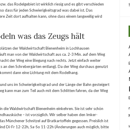
. das Rodelgebiet ist wirklich riesig und es gibt verschieden
so dass für jeden Schwierigkeitsgrad was dabei ist. Das
ere Zeit dort aufhalten kann, ohne dass einem langweilig wird
deln was das Zeugs hält
plätzen der Waldwirtschaft Bienenheim in Lochhausen
äuft man von der Waldwirtschaft aus ca. 2-3 Min. auf dem Weg
acht der Weg eine Biegung nach rechts. Jetzt einfach weiter
nks an den Schrebergärten entlang). Da der Weg durchaus genutzt
in. kommt dann eine Lichtung mit dem Rodelhang.
und uns im Schwierigkeitsgrad und der Länge der Bahn gesteigert
eg kann man zum Teil auch mit dem Schlitten fahren, da der Weg
n die Waldwirtschaft Bienenheim einkehren. Sie ist sehr schön
andhausküche – ist vorzüglich. Wir selber haben den Imker-
s Münchener Schnitzel auf Bratkartoffeln gegessen. Preislich ist
 sind Di-Fr 12-22h, Sa-So 11-22h (Änderungen auch möglich, bitte