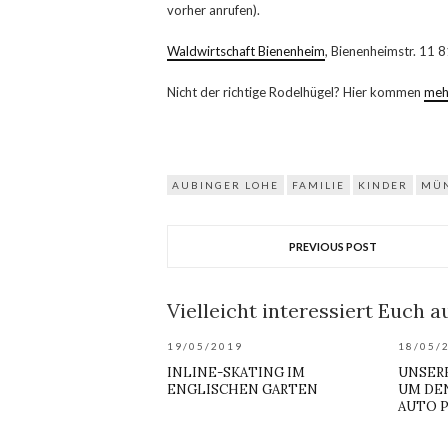
vorher anrufen).
Waldwirtschaft Bienenheim
, Bienenheimstr. 11
Nicht der richtige Rodelhügel? Hier kommen
meh
AUBINGER LOHE
FAMILIE
KINDER
MÜ
PREVIOUS POST
Vielleicht interessiert Euch au
19/05/2019
18/05/
INLINE-SKATING IM
UNSER
ENGLISCHEN GARTEN
UM DE
AUTO P