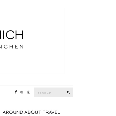
Search
SEARCH
for: