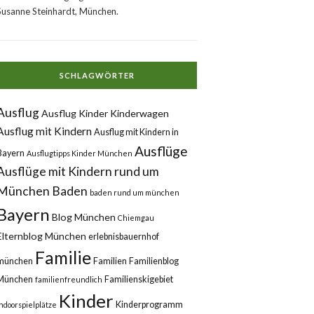
Susanne Steinhardt, München.
SCHLAGWÖRTER
Ausflug
Ausflug Kinder Kinderwagen
Ausflug mit Kindern
Ausflug mit Kindern in
Ausflüge
Bayern
Ausflugtipps Kinder München
Ausflüge mit Kindern rund um
München
Baden
baden rund um münchen
Bayern
Blog München
Chiemgau
Elternblog München
erlebnisbauernhof
Familie
münchen
Familien
Familienblog
München
Familienskigebiet
familienfreundlich
Kinder
Kinderprogramm
Indoorspielplätze