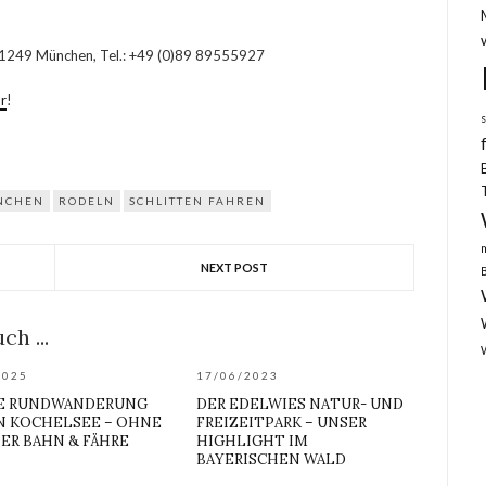
 81249 München, Tel.: +49 (0)89 89555927
r
!
NCHEN
RODELN
SCHLITTEN FAHREN
NEXT POST
ch ...
2025
17/06/2023
E RUNDWANDERUNG
DER EDELWIES NATUR- UND
N KOCHELSEE – OHNE
FREIZEITPARK – UNSER
ER BAHN & FÄHRE
HIGHLIGHT IM
BAYERISCHEN WALD