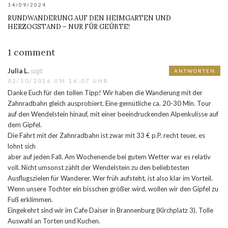
14/09/2024
RUNDWANDERUNG AUF DEN HEIMGARTEN UND
HERZOGSTAND – NUR FÜR GEÜBTE!
1 comment
Julia L.
sagt:
ANTWORTEN
02/10/2016 UM 16:07 UHR
Danke Euch für den tollen Tipp! Wir haben die Wanderung mit der
Zahnradbahn gleich ausprobiert. Eine gemütliche ca. 20-30 Min. Tour
auf den Wendelstein hinauf, mit einer beeindruckenden Alpenkulisse auf
dem Gipfel.
Die Fahrt mit der Zahnradbahn ist zwar mit 33 € p.P. recht teuer, es
lohnt sich
aber auf jeden Fall. Am Wochenende bei gutem Wetter war es relativ
voll. Nicht umsonst zählt der Wendelstein zu den beliebtesten
Ausflugszielen für Wanderer. Wer früh aufsteht, ist also klar im Vorteil.
Wenn unsere Tochter ein bisschen größer wird, wollen wir den Gipfel zu
Fuß erklimmen.
Eingekehrt sind wir im Cafe Daiser in Brannenburg (Kirchplatz 3). Tolle
Auswahl an Torten und Kuchen.