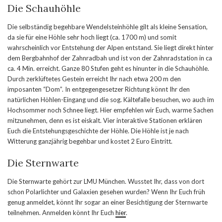
Die Schauhöhle
Die selbständig begehbare Wendelsteinhöhle gilt als kleine Sensation,
da sie für eine Höhle sehr hoch liegt (ca. 1700 m) und somit
wahrscheinlich vor Entstehung der Alpen entstand. Sie liegt direkt hinter
dem Bergbahnhof der Zahnradbah und ist von der Zahnradstation in ca
ca. 4 Min. erreicht. Ganze 80 Stufen geht es hinunter in die Schauhöhle.
Durch zerklüftetes Gestein erreicht Ihr nach etwa 200 m den
imposanten “Dom”. In entgegengesetzer Richtung könnt Ihr den
natürlichen Höhlen-Eingang und die sog. Kältefalle besuchen, wo auch im
Hochsommer noch Schnee liegt. Hier empfehlen wir Euch, warme Sachen
mitzunehmen, denn es ist eiskalt. Vier interaktive Stationen erklären
Euch die Entstehungsgeschichte der Höhle. Die Höhle ist je nach
Witterung ganzjährig begehbar und kostet 2 Euro Eintritt.
Die Sternwarte
Die Sternwarte gehört zur LMU München. Wusstet Ihr, dass von dort
schon Polarlichter und Galaxien gesehen wurden? Wenn Ihr Euch früh
genug anmeldet, könnt Ihr sogar an einer Besichtigung der Sternwarte
teilnehmen. Anmelden könnt Ihr Euch
hier
.