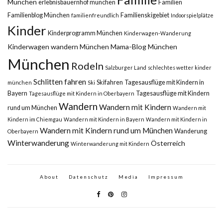
München
erlebnisbauernhof münchen
Familien
Familienblog München
Familienskigebiet
familienfreundlich
Indoorspielplätze
Kinder
Kinderprogramm München
Kinderwagen-Wanderung
Kinderwagen wandern München
Mama-Blog München
München
Rodeln
Salzburger Land
schlechtes wetter kinder
Schlitten fahren
Skifahren
Tagesausflüge mit Kindern in
münchen
Ski
Bayern
Tagesausflüge mit Kindern
Tagesausflüge mit Kindern in Oberbayern
Wandern
Wandern mit Kindern
rund um München
Wandern mit
Kindern im Chiemgau
Wandern mit Kindern in Bayern
Wandern mit Kindern in
Wandern mit Kindern rund um München
Wanderung
Oberbayern
Winterwanderung
Österreich
Winterwanderung mit Kindern
About
Datenschutz
Media
Impressum