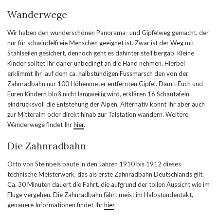
Wanderwege
Wir haben den wunderschönen Panorama- und Gipfelweg gemacht, der
nur für schwindelfreie Menschen geeignet ist. Zwar ist der Weg mit
Stahlseilen gesichert, dennoch geht es dahinter steil bergab. Kleine
Kinder solltet Ihr daher unbedingt an die Hand nehmen. Hierbei
erklimmt Ihr auf dem ca. halbstündigen Fussmarsch den von der
Zahnradbahn nur 100 Höhenmeter entfernten Gipfel. Damit Euch und
Euren Kindern bloß nicht langweilig wird, erklären 16 Schautafeln
eindrucksvoll die Entstehung der Alpen. Alternativ könnt Ihr aber auch
zur Mitteralm oder direkt hinab zur Talstation wandern. Weitere
Wanderwege findet Ihr
hier
.
Die Zahnradbahn
Otto von Steinbeis baute in den Jahren 1910 bis 1912 dieses
technische Meisterwerk, das als erste Zahnradbahn Deutschlands gilt.
Ca. 30 Minuten dauert die Fahrt, die aufgrund der tollen Aussicht wie im
Fluge vergehen. Die Zahnradbahn fährt meist im Halbstundentakt,
genauere Informationen findet Ihr
hier
.