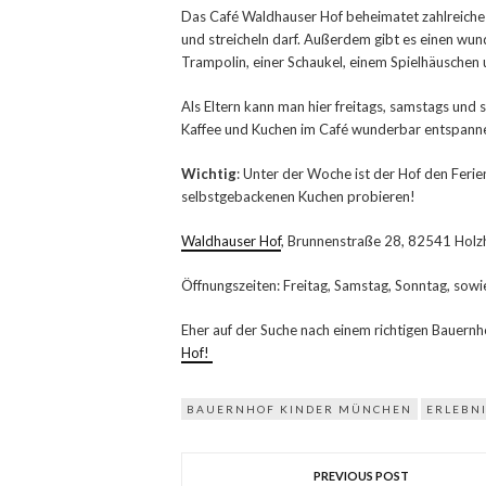
Das Café Waldhauser Hof beheimatet zahlreiche 
und streicheln darf. Außerdem gibt es einen wu
Trampolin, einer Schaukel, einem Spielhäuschen 
Als Eltern kann man hier freitags, samstags und
Kaffee und Kuchen im Café wunderbar entspanne
Wichtig
: Unter der Woche ist der Hof den Ferie
selbstgebackenen Kuchen probieren!
Waldhauser Hof
, Brunnenstraße 28, 82541 Holz
Öffnungszeiten: Freitag, Samstag, Sonntag, sowi
Eher auf der Suche nach einem richtigen Bauern
Hof!
BAUERNHOF KINDER MÜNCHEN
ERLEBN
PREVIOUS POST