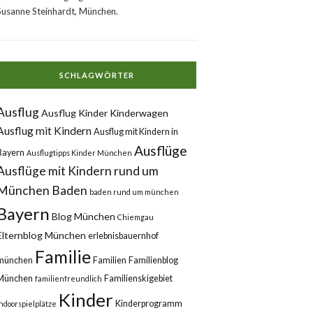
Susanne Steinhardt, München.
SCHLAGWÖRTER
Ausflug
Ausflug Kinder Kinderwagen
Ausflug mit Kindern
Ausflug mit Kindern in
Ausflüge
Bayern
Ausflugtipps Kinder München
Ausflüge mit Kindern rund um
München
Baden
baden rund um münchen
Bayern
Blog München
Chiemgau
Elternblog München
erlebnisbauernhof
Familie
münchen
Familien
Familienblog
München
Familienskigebiet
familienfreundlich
Kinder
Kinderprogramm
Indoorspielplätze