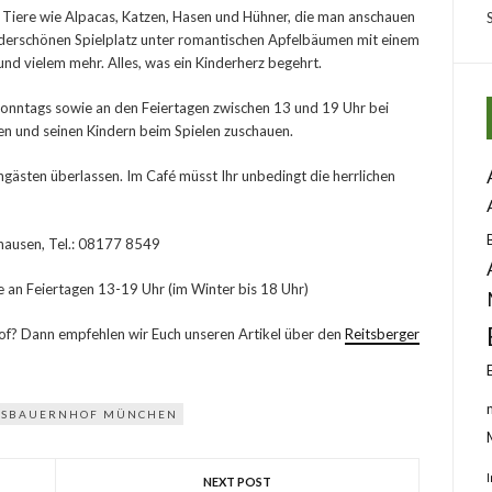
Tiere wie Alpacas, Katzen, Hasen und Hühner, die man anschauen
nderschönen Spielplatz unter romantischen Apfelbäumen mit einem
und vielem mehr. Alles, was ein Kinderherz begehrt.
 sonntags sowie an den Feiertagen zwischen 13 und 19 Uhr bei
n und seinen Kindern beim Spielen zuschauen.
ngästen überlassen. Im Café müsst Ihr unbedingt die herrlichen
hausen, Tel.: 08177 8549
e an Feiertagen 13-19 Uhr (im Winter bis 18 Uhr)
hof? Dann empfehlen wir Euch unseren Artikel über den
Reitsberger
ISBAUERNHOF MÜNCHEN
NEXT POST