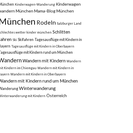
Kinderwagen
München
Kinderwagen-Wanderung
wandern München
Mama-Blog München
München
Rodeln
Salzburger Land
Schlitten
schlechtes wetter kinder münchen
fahren
Skifahren
Tagesausflüge mit Kindern in
Ski
Bayern
Tagesausflüge mit Kindern in Oberbayern
Tagesausflüge mit Kindern rund um München
Wandern
Wandern mit Kindern
Wandern
mit Kindern im Chiemgau
Wandern mit Kindern in
Bayern
Wandern mit Kindern in Oberbayern
Wandern mit Kindern rund um München
Winterwanderung
Wanderung
Österreich
Winterwanderung mit Kindern