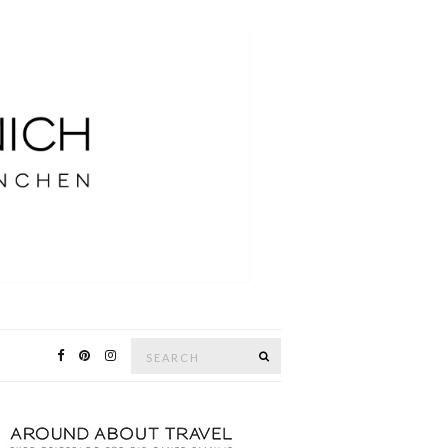
Search
SEARCH
for: