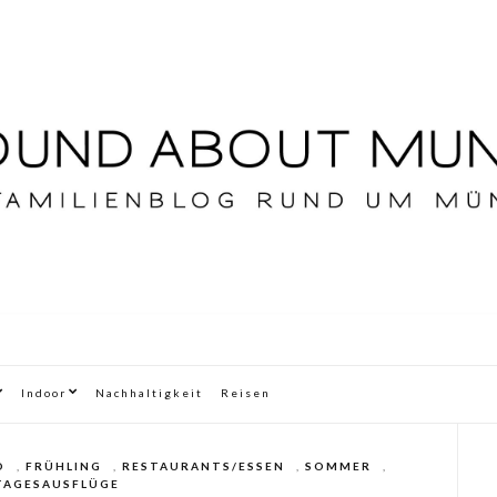
Indoor
Nachhaltigkeit
Reisen
D
,
FRÜHLING
,
RESTAURANTS/ESSEN
,
SOMMER
,
TAGESAUSFLÜGE