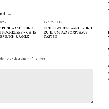
ch ...
2025
27/12/2015
E RUNDWANDERUNG
KINDERWAGEN-WANDERUNG
N KOCHELSEE – OHNE
RUND UM DAS FORSTHAUS
ER BAHN & FÄHRE
KASTEN
r
rderliche Felder sind mit
*
markiert