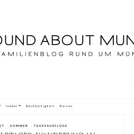
Indoor
Nachhaltigkeit
Reisen
ST
,
SOMMER
,
TAGESAUSFLÜGE