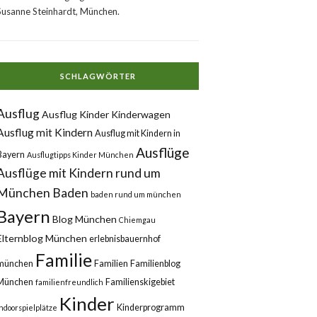
Susanne Steinhardt, München.
SCHLAGWÖRTER
Ausflug
Ausflug Kinder Kinderwagen
Ausflug mit Kindern
Ausflug mit Kindern in
Ausflüge
Bayern
Ausflugtipps Kinder München
Ausflüge mit Kindern rund um
München
Baden
baden rund um münchen
Bayern
Blog München
Chiemgau
Elternblog München
erlebnisbauernhof
Familie
münchen
Familien
Familienblog
München
Familienskigebiet
familienfreundlich
Kinder
Kinderprogramm
Indoorspielplätze