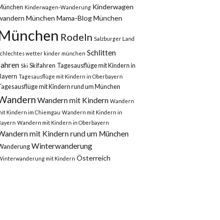
Kinderwagen
München
Kinderwagen-Wanderung
wandern München
Mama-Blog München
München
Rodeln
Salzburger Land
Schlitten
schlechtes wetter kinder münchen
fahren
Skifahren
Tagesausflüge mit Kindern in
Ski
Bayern
Tagesausflüge mit Kindern in Oberbayern
Tagesausflüge mit Kindern rund um München
Wandern
Wandern mit Kindern
Wandern
mit Kindern im Chiemgau
Wandern mit Kindern in
Bayern
Wandern mit Kindern in Oberbayern
Wandern mit Kindern rund um München
Winterwanderung
Wanderung
Österreich
Winterwanderung mit Kindern