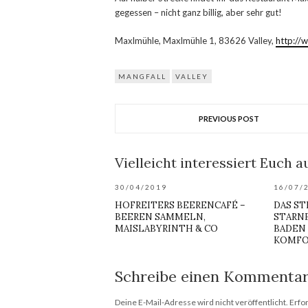
gegessen – nicht ganz billig, aber sehr gut!
Maxlmühle, Maxlmühle 1, 83626 Valley,
http://
MANGFALL
VALLEY
PREVIOUS POST
Vielleicht interessiert Euch au
30/04/2019
16/07/
HOFREITERS BEERENCAFÉ –
DAS ST
BEEREN SAMMELN,
STARNB
MAISLABYRINTH & CO
BADEN 
OMFO
Schreibe einen Kommenta
Deine E-Mail-Adresse wird nicht veröffentlicht.
Erfo