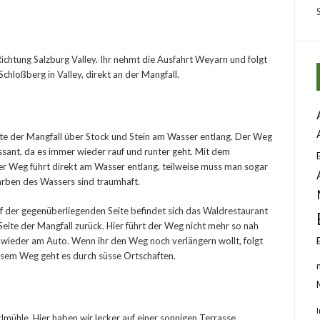
 Richtung Salzburg Valley. Ihr nehmt die Ausfahrt Weyarn und folgt
chloßberg in Valley, direkt an der Mangfall.
 Seite der Mangfall über Stock und Stein am Wasser entlang. Der Weg
essant, da es immer wieder rauf und runter geht. Mit dem
er Weg führt direkt am Wasser entlang, teilweise muss man sogar
 Farben des Wassers sind traumhaft.
auf der gegenüberliegenden Seite befindet sich das Waldrestaurant
eite der Mangfall zurück. Hier führt der Weg nicht mehr so nah
 wieder am Auto. Wenn ihr den Weg noch verlängern wollt, folgt
iesem Weg geht es durch süsse Ortschaften.
lmühle. Hier haben wir lecker auf einer sonnigen Terrasse