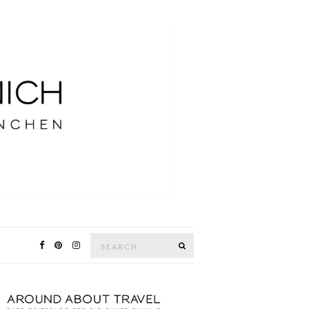
Search
SEARCH
for: