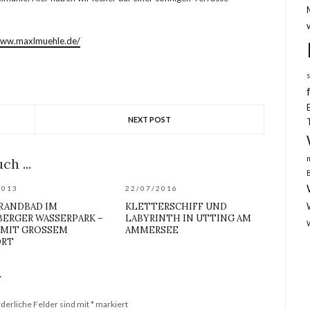
www.maxlmuehle.de/
NEXT POST
ch ...
2013
22/07/2016
RANDBAD IM
KLETTERSCHIFF UND
ERGER WASSERPARK –
LABYRINTH IN UTTING AM
MIT GROSSEM K
AMMERSEE
RT
r
rderliche Felder sind mit
*
markiert