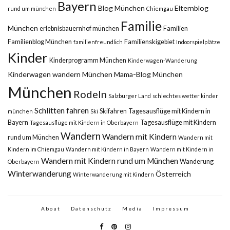
Bayern
Blog München
Elternblog
rund um münchen
Chiemgau
Familie
München
erlebnisbauernhof münchen
Familien
Familienblog München
Familienskigebiet
familienfreundlich
Indoorspielplätze
Kinder
Kinderprogramm München
Kinderwagen-Wanderung
Kinderwagen wandern München
Mama-Blog München
München
Rodeln
Salzburger Land
schlechtes wetter kinder
Schlitten fahren
Skifahren
Tagesausflüge mit Kindern in
münchen
Ski
Bayern
Tagesausflüge mit Kindern
Tagesausflüge mit Kindern in Oberbayern
Wandern
Wandern mit Kindern
rund um München
Wandern mit
Kindern im Chiemgau
Wandern mit Kindern in Bayern
Wandern mit Kindern in
Wandern mit Kindern rund um München
Wanderung
Oberbayern
Winterwanderung
Österreich
Winterwanderung mit Kindern
About
Datenschutz
Media
Impressum