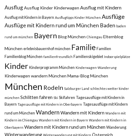
Ausflug
Ausflug mit Kindern
Ausflug Kinder Kinderwagen
Ausflüge
Ausflug mit Kindern in Bayern
Ausflugtipps Kinder München
Ausflüge mit Kindern rund um München
Baden
baden
Bayern
Blog München
Elternblog
rund um münchen
Chiemgau
Familie
München
erlebnisbauernhof münchen
Familien
Familienblog München
Familienskigebiet
familienfreundlich
Indoorspielplätze
Kinder
Kinderprogramm München
Kinderwagen-Wanderung
Kinderwagen wandern München
Mama-Blog München
München
Rodeln
Salzburger Land
schlechtes wetter kinder
Schlitten fahren
Skifahren
Tagesausflüge mit Kindern in
münchen
Ski
Bayern
Tagesausflüge mit Kindern
Tagesausflüge mit Kindern in Oberbayern
Wandern
Wandern mit Kindern
rund um München
Wandern mit
Kindern im Chiemgau
Wandern mit Kindern in Bayern
Wandern mit Kindern in
Wandern mit Kindern rund um München
Wanderung
Oberbayern
Winterwanderung
Österreich
Winterwanderung mit Kindern