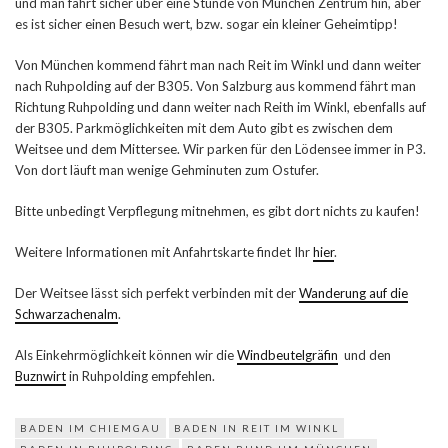
und man fährt sicher über eine Stunde von München Zentrum hin, aber
es ist sicher einen Besuch wert, bzw. sogar ein kleiner Geheimtipp!
Von München kommend fährt man nach Reit im Winkl und dann weiter
nach Ruhpolding auf der B305. Von Salzburg aus kommend fährt man
Richtung Ruhpolding und dann weiter nach Reith im Winkl, ebenfalls auf
der B305. Parkmöglichkeiten mit dem Auto gibt es zwischen dem
Weitsee und dem Mittersee. Wir parken für den Lödensee immer in P3.
Von dort läuft man wenige Gehminuten zum Ostufer.
Bitte unbedingt Verpflegung mitnehmen, es gibt dort nichts zu kaufen!
Weitere Informationen mit Anfahrtskarte findet Ihr
hier
.
Der Weitsee lässt sich perfekt verbinden mit der
Wanderung auf die
Schwarzachenalm
.
Als Einkehrmöglichkeit können wir die
Windbeutelgräfin
und den
Buznwirt
in Ruhpolding empfehlen.
BADEN IM CHIEMGAU
BADEN IN REIT IM WINKL