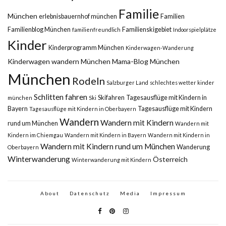
Familie
München
erlebnisbauernhof münchen
Familien
Familienblog München
Familienskigebiet
familienfreundlich
Indoorspielplätze
Kinder
Kinderprogramm München
Kinderwagen-Wanderung
Kinderwagen wandern München
Mama-Blog München
München
Rodeln
Salzburger Land
schlechtes wetter kinder
Schlitten fahren
Skifahren
Tagesausflüge mit Kindern in
münchen
Ski
Bayern
Tagesausflüge mit Kindern
Tagesausflüge mit Kindern in Oberbayern
Wandern
Wandern mit Kindern
rund um München
Wandern mit
Kindern im Chiemgau
Wandern mit Kindern in Bayern
Wandern mit Kindern in
Wandern mit Kindern rund um München
Wanderung
Oberbayern
Winterwanderung
Österreich
Winterwanderung mit Kindern
About
Datenschutz
Media
Impressum