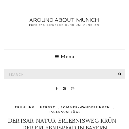
Menu
Search
SE
for:
FRÜHLING
,
HERBST
,
SOMMER-WANDERUNGEN
,
TAGESAUSFLÜGE
DER ISAR-NATUR-ERLEBNISWEG KRÜN –
DER ERLEBNISPFAD IN BAYERN