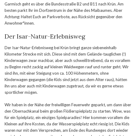
Garmisch geht es über die Bundesstraße B2 und B11 nach Krün. Am
besten parkt Ihr im Dorfzentrum in der Nähe des Maibaumes. Aber
Achtung: Haltet Euch an Parkverbote, aus Rücksicht gegenüber den
Anwohner*innen.
Der Isar-Natur-Erlebnisweg
Der Isar-Natur-Erlebnisweg bei Krün bringt ganze siebeneinhalb
Kilometer Strecke mit sich. Diese sind mit dem Gelände-tauglichen (!)
Kinderwagen zwar machbar, aber auch schweißtreibend, da es vorallem
zu Beginn recht zackig auf kleinen Waldwegen rauf und runter geht. Wir
sind ihn, mit einer Steigung von ca. 100 Höhenmetern, ohne
Kinderwagen gegangen (die Kids sind jetzt aus dem Alter raus), hätten
ihn uns aber auch mit Kinderwagen zugetraut, da wir es gerne etwas
sportlicher mögen.
Wir haben in der Nähe der freiwilligen Feuerwehr geparkt, um dann über
den Obernachkanal beim großen Flößerspielplatz zu starten. Wow, was
für ein Spielplatz, ein einziges Spielparadies! Hier kommen vorallem die
Kleinen auf ihre Kosten, da der Wasserspielplatz echt riesig ist. Die Kids
waren nur mit dem Versprechen, am Ende des Rundweges dort wieder