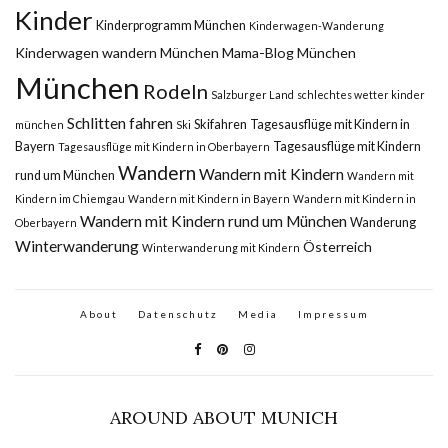
Kinder
Kinderprogramm München
Kinderwagen-Wanderung
Kinderwagen wandern München
Mama-Blog München
München
Rodeln
Salzburger Land
schlechtes wetter kinder
Schlitten fahren
Skifahren
Tagesausflüge mit Kindern in
münchen
Ski
Bayern
Tagesausflüge mit Kindern
Tagesausflüge mit Kindern in Oberbayern
Wandern
Wandern mit Kindern
rund um München
Wandern mit
Kindern im Chiemgau
Wandern mit Kindern in Bayern
Wandern mit Kindern in
Wandern mit Kindern rund um München
Wanderung
Oberbayern
Winterwanderung
Österreich
Winterwanderung mit Kindern
About
Datenschutz
Media
Impressum
AROUND ABOUT MUNICH