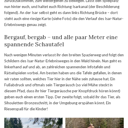
zurückzukommen, zum weitergehen zu bewegen. Lasst den Spielplatz
nun hinter euch, und haltet euch Richtung Isarkanal (der Beschilderung
folgend). An der Isar selbst geht es dann links Richtung Brücke – dort
steht auch eine riesige Karte (siehe Foto) die den Verlauf des Isar-Natur-
Erlebniswegs genau zeigt.
Bergauf, bergab – und alle paar Meter eine
spannende Schautafel
Nach wenigen Minuten verlasst ihr den breiten Spazierweg und folgt den
Schildern des Isar-Natur-Erlebnisweges in den Wald hinein. Nun geht es
linkerhand auf und ab, an zahlreichen spannenden Infotafeln und
Rätselspielen vorbei. Am besten haben uns die Tafeln gefallen, in denen
wir raten sollten, welches Tier hier in der Nähe sein zuhause hat. Ein
Fußabdruck und oftmals sein Tiergeräusch (so viel Mühe steckt in
diesem Pfad, dass ihr hier Tiergeräusche per Knopfdruck hören könnt)
geben euch einen ersten Tipp. Der zweite folgt, sobald ihr das Tier, als
Sihouletten-Bronzeschnitt, in der Umgebung erspähen könnt. Ein
Riesenspaß für die Kinder!