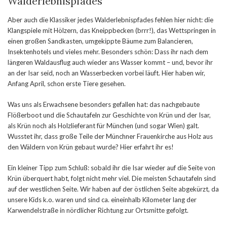
Walderlebnispfades
Aber auch die Klassiker jedes Walderlebnispfades fehlen hier nicht: die
Klangspiele mit Hölzern, das Kneippbecken (brrr!), das Wettspringen in
einen großen Sandkasten, umgekippte Bäume zum Balancieren,
Insektenhotels und vieles mehr. Besonders schön: Dass ihr nach dem
längeren Waldausflug auch wieder ans Wasser kommt – und, bevor ihr
an der Isar seid, noch an Wasserbecken vorbei läuft. Hier haben wir,
Anfang April, schon erste Tiere gesehen.
Was uns als Erwachsene besonders gefallen hat: das nachgebaute
Flößerboot und die Schautafeln zur Geschichte von Krün und der Isar,
als Krün noch als Holzlieferant für München (und sogar Wien) galt.
Wusstet ihr, dass große Teile der Münchner Frauenkirche aus Holz aus
den Wäldern von Krün gebaut wurde? Hier erfahrt ihr es!
Ein kleiner Tipp zum Schluß: sobald ihr die Isar wieder auf die Seite von
Krün überquert habt, folgt nicht mehr viel. Die meisten Schautafeln sind
auf der westlichen Seite. Wir haben auf der östlichen Seite abgekürzt, da
unsere Kids k.o. waren und sind ca. eineinhalb Kilometer lang der
Karwendelstraße in nördlicher Richtung zur Ortsmitte gefolgt.