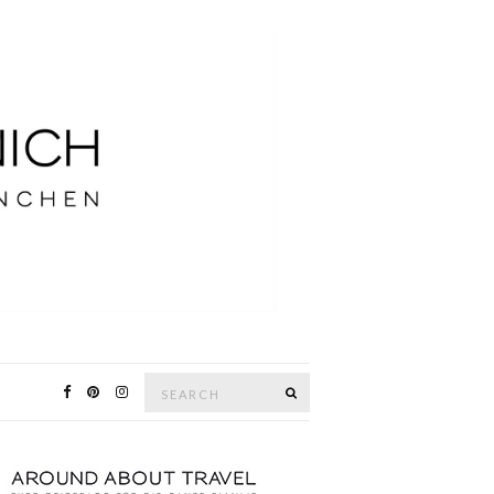
Search
SEARCH
for: