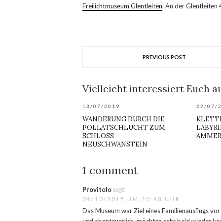
Freilichtmuseum Glentleiten
, An der Glentleiten
PREVIOUS POST
Vielleicht interessiert Euch au
13/07/2019
22/07/
WANDERUNG DURCH DIE
KLETT
PÖLLATSCHLUCHT ZUM
LABYRI
SCHLOSS
AMMER
NEUSCHWANSTEIN
1 comment
Provitolo
sagt:
09/10/2015 UM 20:48 UHR
Das Museum war Ziel eines Familienausflugs vor