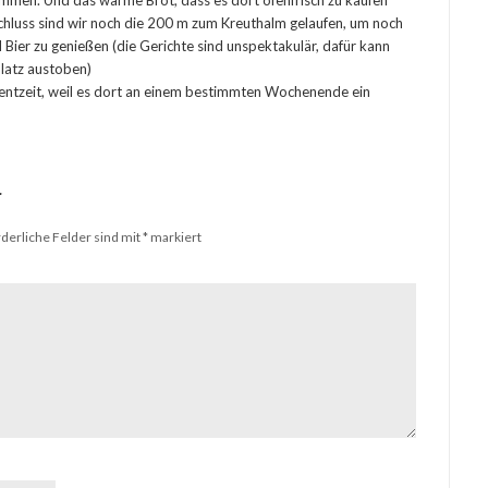
mmen. Und das warme Brot, dass es dort ofenfrisch zu kaufen
 Schluss sind wir noch die 200 m zum Kreuthalm gelaufen, um noch
Bier zu genießen (die Gerichte sind unspektakulär, dafür kann
platz austoben)
ventzeit, weil es dort an einem bestimmten Wochenende ein
r
rderliche Felder sind mit
*
markiert