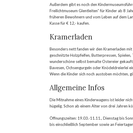
Außerdem gibt es noch den Kindermuseumsführe
Freilichtmuseum Glentleiten” für Kinder ab 8 J
früheren Bewohnern und vom Leben auf dem Land
Kasse für € 12,- kaufen.
Kramerladen
Besonders nett fanden wir den Kramerladen mit 
geschnitzte Holzpfeifen, Butterpressen, Spielen
wunderschöne selbst bemalte Ostereier gekauft.
Bavesen, Ochsengurgeln oder Knödeldreierlei e
Wenn die Kinder sich noch austoben möchten, gi
Allgemeine Infos
Die Mitnahme eines Kinderwagens ist leider nicht
hügelig. Schon ab einem Alter von drei Jahren kö
Öffnungszeiten: 19.03.-11.11., Dienstag bis Son
bis einschließlich September sowie an Feiertage