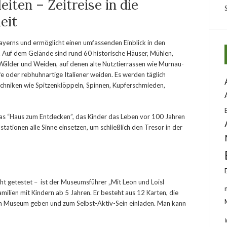
iten – Zeitreise in die
eit
ayerns und ermöglicht einen umfassenden Einblick in den
it. Auf dem Gelände sind rund 60 historische Häuser, Mühlen,
Wälder und Weiden, auf denen alte Nutztierrassen wie Murnau-
e oder rebhuhnartige Italiener weiden. Es werden täglich
hniken wie Spitzenklöppeln, Spinnen, Kupferschmieden,
as “Haus zum Entdecken”, das Kinder das Leben vor 100 Jahren
lstationen alle Sinne einsetzen, um schließlich den Tresor in der
ht getestet – ist der Museumsführer „Mit Leon und Loisl
milien mit Kindern ab 5 Jahren. Er besteht aus 12 Karten, die
um Museum geben und zum Selbst-Aktiv-Sein einladen. Man kann