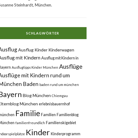
Susanne Steinhardt, München.
SCHLAGWÖRTER
Ausflug
Ausflug Kinder Kinderwagen
Ausflug mit Kindern
Ausflug mit Kindern in
Ausflüge
Bayern
Ausflugtipps Kinder München
Ausflüge mit Kindern rund um
München
Baden
baden rund um münchen
Bayern
Blog München
Chiemgau
Elternblog München
erlebnisbauernhof
Familie
münchen
Familien
Familienblog
München
Familienskigebiet
familienfreundlich
Kinder
Kinderprogramm
Indoorspielplätze