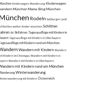
Kinderwagen
München
Kinderwagen-Wanderung
wandern München
Mama-Blog München
München
Rodeln
Salzburger Land
Schlitten
schlechtes wetter kinder münchen
fahren
Skifahren
Tagesausflüge mit Kindern in
Ski
Bayern
Tagesausflüge mit Kindern in Oberbayern
Tagesausflüge mit Kindern rund um München
Wandern
Wandern mit Kindern
Wandern
mit Kindern im Chiemgau
Wandern mit Kindern in
Bayern
Wandern mit Kindern in Oberbayern
Wandern mit Kindern rund um München
Winterwanderung
Wanderung
Österreich
Winterwanderung mit Kindern