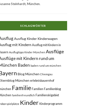
Susanne Steinhardt, München.
SCHLAGWÖRTER
Ausflug
Ausflug Kinder Kinderwagen
Ausflug mit Kindern
Ausflug mit Kindern in
Ausflüge
Bayern
Ausflugtipps Kinder München
Ausflüge mit Kindern rund um
München
Baden
baden rund um münchen
Bayern
Blog München
Chiemgau
Elternblog München
erlebnisbauernhof
Familie
münchen
Familien
Familienblog
München
Familienskigebiet
familienfreundlich
Kinder
Kinderprogramm
Indoorspielplätze