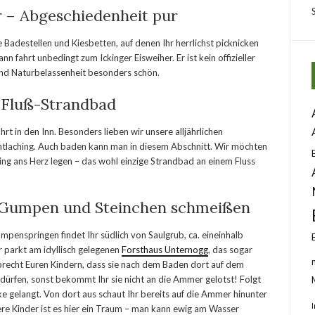
r – Abgeschiedenheit pur
Badestellen und Kiesbetten, auf denen Ihr herrlichst picknicken
n fahrt unbedingt zum Ickinger Eisweiher. Er ist kein offizieller
nd Naturbelassenheit besonders schön.
 Fluß-Strandbad
rt in den Inn. Besonders lieben wir unsere alljährlichen
htlaching. Auch baden kann man in diesem Abschnitt. Wir möchten
ing ans Herz legen – das wohl einzige Strandbad an einem Fluss
 Gumpen und Steinchen schmeißen
enspringen findet Ihr südlich von Saulgrub, ca. eineinhalb
 parkt am idyllisch gelegenen
Forsthaus Unternogg
, das sogar
sprecht Euren Kindern, dass sie nach dem Baden dort auf dem
 dürfen, sonst bekommt Ihr sie nicht an die Ammer gelotst! Folgt
ke gelangt. Von dort aus schaut Ihr bereits auf die Ammer hinunter
ere Kinder ist es hier ein Traum – man kann ewig am Wasser