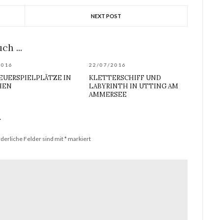
NEXT POST
ch ...
2016
22/07/2016
EUERSPIELPLÄTZE IN
KLETTERSCHIFF UND
HEN
LABYRINTH IN UTTING AM
AMMERSEE
r
rderliche Felder sind mit
*
markiert