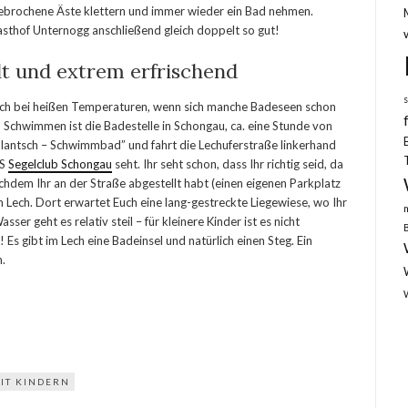
gebrochene Äste klettern und immer wieder ein Bad nehmen.
sthof Unternogg anschließend gleich doppelt so gut!
lt und extrem erfrischend
rrlich bei heißen Temperaturen, wenn sich manche Badeseen schon
chwimmen ist die Badestelle in Schongau, ca. eine Stunde von
Plantsch – Schwimmbad” und fahrt die Lechuferstraße linkerhand
CS
Segelclub Schongau
seht. Ihr seht schon, dass Ihr richtig seid, da
chdem Ihr an der Straße abgestellt habt (einen eigenen Parkplatz
zum Lech. Dort erwartet Euch eine lang-gestreckte Liegewiese, wo Ihr
er geht es relativ steil – für kleinere Kinder ist es nicht
s gibt im Lech eine Badeinsel und natürlich einen Steg. Ein
n.
IT KINDERN