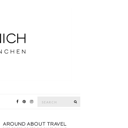
Search
SEARCH
for: