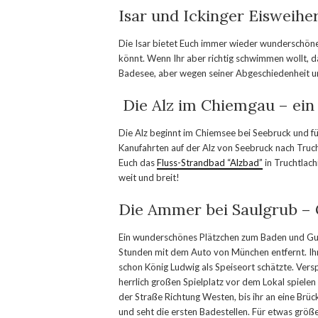
Isar und Ickinger Eisweihe
Die Isar bietet Euch immer wieder wunderschöne 
könnt. Wenn Ihr aber richtig schwimmen wollt, dan
Badesee, aber wegen seiner Abgeschiedenheit u
Die Alz im Chiemgau – ein
Die Alz beginnt im Chiemsee bei Seebruck und füh
Kanufahrten auf der Alz von Seebruck nach Truc
Euch das
Fluss-Strandbad “Alzbad”
in Truchtlach
weit und breit!
Die Ammer bei Saulgrub –
Ein wunderschönes Plätzchen zum Baden und Gump
Stunden mit dem Auto von München entfernt. Ihr
schon König Ludwig als Speiseort schätzte. Ver
herrlich großen Spielplatz vor dem Lokal spielen
der Straße Richtung Westen, bis ihr an eine Brüc
und seht die ersten Badestellen. Für etwas größ