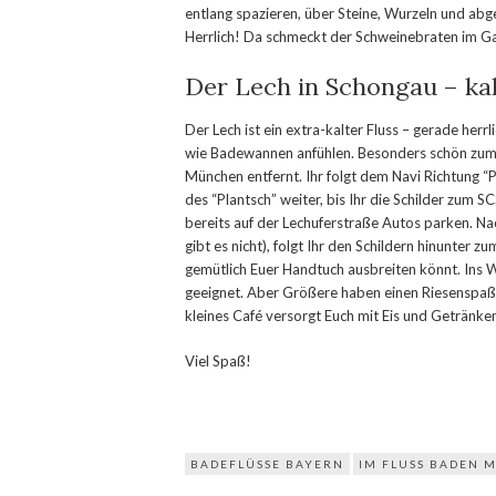
entlang spazieren, über Steine, Wurzeln und ab
Herrlich! Da schmeckt der Schweinebraten im Ga
Der Lech in Schongau – ka
Der Lech ist ein extra-kalter Fluss – gerade he
wie Badewannen anfühlen. Besonders schön zum S
München entfernt. Ihr folgt dem Navi Richtung “
des “Plantsch” weiter, bis Ihr die Schilder zum S
bereits auf der Lechuferstraße Autos parken. Na
gibt es nicht), folgt Ihr den Schildern hinunter 
gemütlich Euer Handtuch ausbreiten könnt. Ins Wass
geeignet. Aber Größere haben einen Riesenspaß! E
kleines Café versorgt Euch mit Eis und Getränke
Viel Spaß!
BADEFLÜSSE BAYERN
IM FLUSS BADEN M