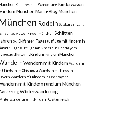
Kinderwagen
München
Kinderwagen-Wanderung
wandern München
Mama-Blog München
München
Rodeln
Salzburger Land
Schlitten
schlechtes wetter kinder münchen
fahren
Skifahren
Tagesausflüge mit Kindern in
Ski
Bayern
Tagesausflüge mit Kindern in Oberbayern
Tagesausflüge mit Kindern rund um München
Wandern
Wandern mit Kindern
Wandern
mit Kindern im Chiemgau
Wandern mit Kindern in
Bayern
Wandern mit Kindern in Oberbayern
Wandern mit Kindern rund um München
Winterwanderung
Wanderung
Österreich
Winterwanderung mit Kindern