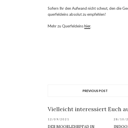
Sofern Ihr den Aufwand nicht scheut, den die Geo
querfeldeins absolut zu empfehlen!
Mehr zu Querfeldeins
hier
.
PREVIOUS POST
Vielleicht interessiert Euch au
12/09/2021
28/10/
DER MOORLEHRPFAD IN
INDOO