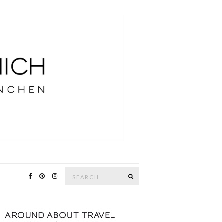
Search
SEARCH
for: