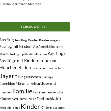
Susanne Steinhardt, München.
SCHLAGWÖRTER
Ausflug
Ausflug Kinder Kinderwagen
Ausflug mit Kindern
Ausflug mit Kindern in
Ausflüge
Bayern
Ausflugtipps Kinder München
Ausflüge mit Kindern rund um
München
Baden
baden rund um münchen
Bayern
Blog München
Chiemgau
Elternblog München
erlebnisbauernhof
Familie
münchen
Familien
Familienblog
München
Familienskigebiet
familienfreundlich
Kinder
Kinderprogramm
Indoorspielplätze