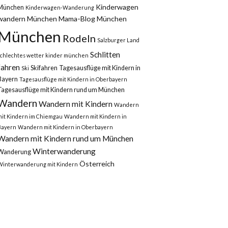
Kinderwagen
München
Kinderwagen-Wanderung
wandern München
Mama-Blog München
München
Rodeln
Salzburger Land
Schlitten
schlechtes wetter kinder münchen
fahren
Skifahren
Tagesausflüge mit Kindern in
Ski
Bayern
Tagesausflüge mit Kindern in Oberbayern
Tagesausflüge mit Kindern rund um München
Wandern
Wandern mit Kindern
Wandern
mit Kindern im Chiemgau
Wandern mit Kindern in
Bayern
Wandern mit Kindern in Oberbayern
Wandern mit Kindern rund um München
Winterwanderung
Wanderung
Österreich
Winterwanderung mit Kindern