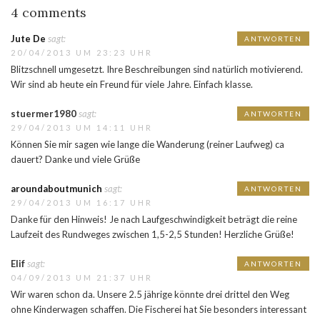
4 comments
Jute De
sagt:
ANTWORTEN
20/04/2013 UM 23:23 UHR
Blitzschnell umgesetzt. Ihre Beschreibungen sind natürlich motivierend.
Wir sind ab heute ein Freund für viele Jahre. Einfach klasse.
stuermer1980
sagt:
ANTWORTEN
29/04/2013 UM 14:11 UHR
Können Sie mir sagen wie lange die Wanderung (reiner Laufweg) ca
dauert? Danke und viele Grüße
aroundaboutmunich
sagt:
ANTWORTEN
29/04/2013 UM 16:17 UHR
Danke für den Hinweis! Je nach Laufgeschwindigkeit beträgt die reine
Laufzeit des Rundweges zwischen 1,5-2,5 Stunden! Herzliche Grüße!
Elif
sagt:
ANTWORTEN
04/09/2013 UM 21:37 UHR
Wir waren schon da. Unsere 2.5 jährige könnte drei drittel den Weg
ohne Kinderwagen schaffen. Die Fischerei hat Sie besonders interessant