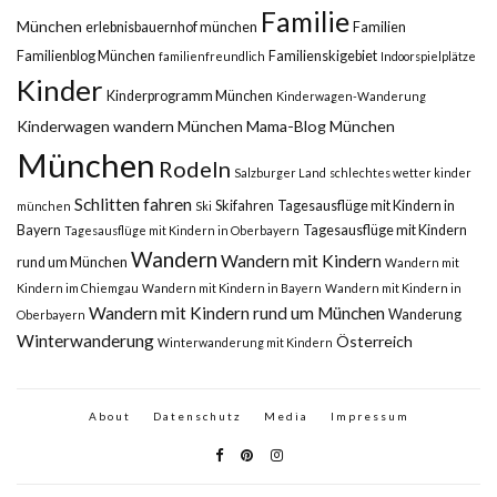
Familie
München
erlebnisbauernhof münchen
Familien
Familienblog München
Familienskigebiet
familienfreundlich
Indoorspielplätze
Kinder
Kinderprogramm München
Kinderwagen-Wanderung
Kinderwagen wandern München
Mama-Blog München
München
Rodeln
Salzburger Land
schlechtes wetter kinder
Schlitten fahren
Skifahren
Tagesausflüge mit Kindern in
münchen
Ski
Bayern
Tagesausflüge mit Kindern
Tagesausflüge mit Kindern in Oberbayern
Wandern
Wandern mit Kindern
rund um München
Wandern mit
Kindern im Chiemgau
Wandern mit Kindern in Bayern
Wandern mit Kindern in
Wandern mit Kindern rund um München
Wanderung
Oberbayern
Winterwanderung
Österreich
Winterwanderung mit Kindern
About
Datenschutz
Media
Impressum