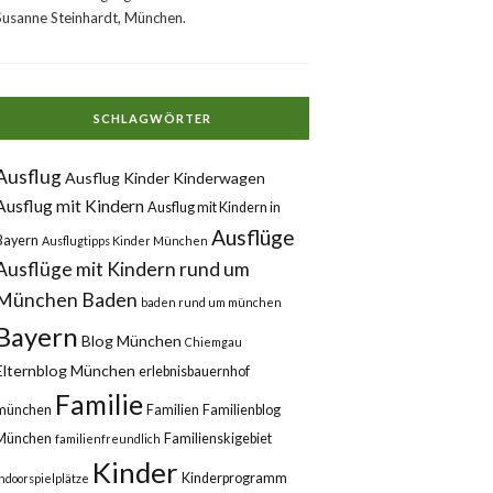
Susanne Steinhardt, München.
SCHLAGWÖRTER
Ausflug
Ausflug Kinder Kinderwagen
Ausflug mit Kindern
Ausflug mit Kindern in
Ausflüge
Bayern
Ausflugtipps Kinder München
Ausflüge mit Kindern rund um
München
Baden
baden rund um münchen
Bayern
Blog München
Chiemgau
Elternblog München
erlebnisbauernhof
Familie
münchen
Familien
Familienblog
München
Familienskigebiet
familienfreundlich
Kinder
Kinderprogramm
Indoorspielplätze