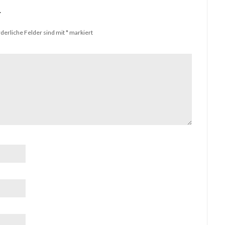
r
rderliche Felder sind mit
*
markiert