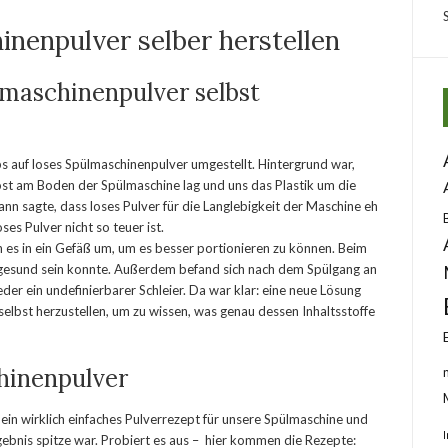
nenpulver selber herstellen
aschinenpulver selbst
s auf loses Spülmaschinenpulver umgestellt. Hintergrund war,
st am Boden der Spülmaschine lag und uns das Plastik um die
nn sagte, dass loses Pulver für die Langlebigkeit der Maschine eh
ses Pulver nicht so teuer ist.
n es in ein Gefäß um, um es besser portionieren zu können. Beim
 gesund sein konnte. Außerdem befand sich nach dem Spülgang an
er ein undefinierbarer Schleier. Da war klar: eine neue Lösung
elbst herzustellen, um zu wissen, was genau dessen Inhaltsstoffe
hinenpulver
 ein wirklich einfaches Pulverrezept für unsere Spülmaschine und
ebnis spitze war. Probiert es aus – hier kommen die Rezepte: