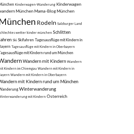
Kinderwagen
München
Kinderwagen-Wanderung
wandern München
Mama-Blog München
München
Rodeln
Salzburger Land
Schlitten
schlechtes wetter kinder münchen
fahren
Skifahren
Tagesausflüge mit Kindern in
Ski
Bayern
Tagesausflüge mit Kindern in Oberbayern
Tagesausflüge mit Kindern rund um München
Wandern
Wandern mit Kindern
Wandern
mit Kindern im Chiemgau
Wandern mit Kindern in
Bayern
Wandern mit Kindern in Oberbayern
Wandern mit Kindern rund um München
Winterwanderung
Wanderung
Österreich
Winterwanderung mit Kindern