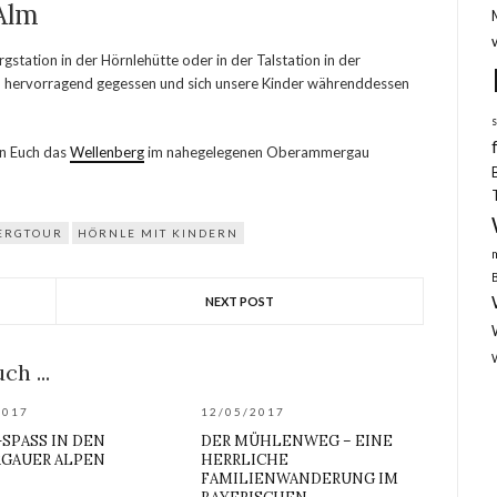
Alm
station in der Hörnlehütte oder in der Talstation in der
n, hervorragend gegessen und sich unsere Kinder währenddessen
en Euch das
Wellenberg
im nahegelegenen Oberammergau
ERGTOUR
HÖRNLE MIT KINDERN
NEXT POST
ch ...
2017
12/05/2017
SPASS IN DEN A
DER MÜHLENWEG – EINE
AUER ALPEN
HERRLICHE
FAMILIENWANDERUNG IM