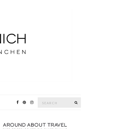
Search
SEARCH
for: