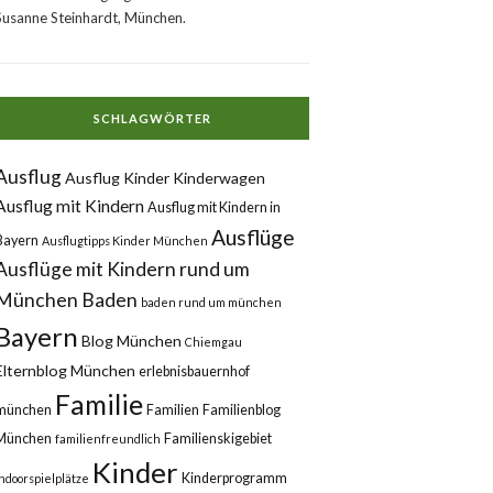
Susanne Steinhardt, München.
SCHLAGWÖRTER
Ausflug
Ausflug Kinder Kinderwagen
Ausflug mit Kindern
Ausflug mit Kindern in
Ausflüge
Bayern
Ausflugtipps Kinder München
Ausflüge mit Kindern rund um
München
Baden
baden rund um münchen
Bayern
Blog München
Chiemgau
Elternblog München
erlebnisbauernhof
Familie
münchen
Familien
Familienblog
München
Familienskigebiet
familienfreundlich
Kinder
Kinderprogramm
Indoorspielplätze