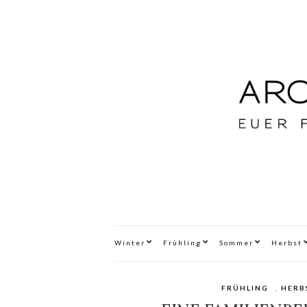
Winter
Frühling
Sommer
Herbst
FRÜHLING
,
HERB