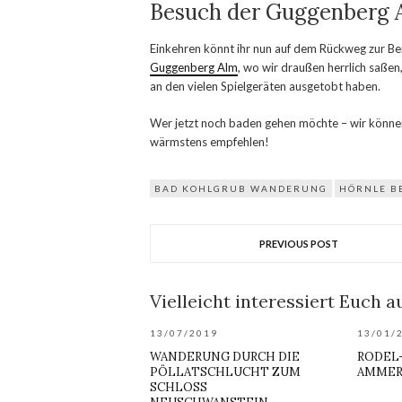
Besuch der Guggenberg 
Einkehren könnt ihr nun auf dem Rückweg zur Berg
Guggenberg Alm
, wo wir draußen herrlich saße
an den vielen Spielgeräten ausgetobt haben.
Wer jetzt noch baden gehen möchte – wir könn
wärmstens empfehlen!
BAD KOHLGRUB WANDERUNG
HÖRNLE B
PREVIOUS POST
Vielleicht interessiert Euch au
13/07/2019
13/01/
WANDERUNG DURCH DIE
RODEL-
PÖLLATSCHLUCHT ZUM
MMERG
SCHLOSS