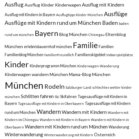
Ausflug
Ausflug mit Kindern
Ausflug Kinder Kinderwagen
Ausflüge
Ausflug mit Kindern in Bayern
Ausflugtipps Kinder München
Ausflüge mit Kindern rund um München
Baden
baden
Bayern
Blog München
Elternblog
rund um münchen
Chiemgau
Familie
München
erlebnisbauernhof münchen
Familien
Familienblog München
Familienskigebiet
familienfreundlich
Indoorspielplätze
Kinder
Kinderprogramm München
Kinderwagen-Wanderung
Kinderwagen wandern München
Mama-Blog München
München
Rodeln
Salzburger Land
schlechtes wetter kinder
Schlitten fahren
Skifahren
Tagesausflüge mit Kindern in
münchen
Ski
Bayern
Tagesausflüge mit Kindern
Tagesausflüge mit Kindern in Oberbayern
Wandern
Wandern mit Kindern
rund um München
Wandern mit
Kindern im Chiemgau
Wandern mit Kindern in Bayern
Wandern mit Kindern in
Wandern mit Kindern rund um München
Wanderung
Oberbayern
Winterwanderung
Österreich
Winterwanderung mit Kindern