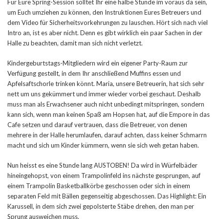
Für Eure Spring-Session solltet Ihr eine halbe Stunde im voraus da sein,
um Euch umziehen zu können, den Instruktionen Eures Betreuers und
dem Video für Sicherheitsvorkehrungen zu lauschen. Hört sich nach viel
Intro an, ist es aber nicht. Denn es gibt wirklich ein paar Sachen in der
Halle zu beachten, damit man sich nicht verletzt.
Kindergeburtstags-Mitgliedern wird ein eigener Party-Raum zur
Verfügung gestellt, in dem Ihr anschließend Muffins essen und
Apfelsaftschorle trinken könnt. Maria, unsere Betreuerin, hat sich sehr
nett um uns gekümmert und immer wieder vorbei geschaut. Deshalb
muss man als Erwachsener auch nicht unbedingt mitspringen, sondern
kann sich, wenn man keinen Spaß am Hopsen hat, auf die Empore in das
Cafe setzen und darauf vertrauen, dass die Betreuer, von denen
mehrere in der Halle herumlaufen, darauf achten, dass keiner Schmarrn
macht und sich um Kinder kümmern, wenn sie sich weh getan haben.
Nun heisst es eine Stunde lang AUSTOBEN! Da wird in Würfelbäder
hineingehopst, von einem Trampolinfeld ins nächste gesprungen, auf
einem Trampolin Basketballkörbe geschossen oder sich in einem
separaten Feld mit Bällen gegenseitig abgeschossen. Das Highlight: Ein
Karussell, in dem sich zwei gepolsterte Stäbe drehen, den man per
Sprung ausweichen muss.