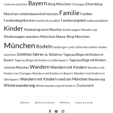
Bayern
Blog München
Elternblog
rund um münchen
Chiemgau
Familie
München
erlebnisbauernhof münchen
Familien
Familienblog München
Familienskigebiet
familienfreundlich
Indoorspielplätze
Kinder
Kinderprogramm München
Kinderwagen-Wanderung
Kinderwagen wandern München
Mama-Blog München
München
Rodeln
Salzburger Land
schlechtes wetter kinder
Schlitten fahren
Skifahren
Tagesausflüge mit Kindern in
münchen
Ski
Bayern
Tagesausflüge mit Kindern
Tagesausflüge mit Kindern in Oberbayern
Wandern
Wandern mit Kindern
rund um München
Wandern mit
Kindern im Chiemgau
Wandern mit Kindern in Bayern
Wandern mit Kindern in
Wandern mit Kindern rund um München
Wanderung
Oberbayern
Winterwanderung
Österreich
Winterwanderung mit Kindern
About
Datenschutz
Media
Impressum