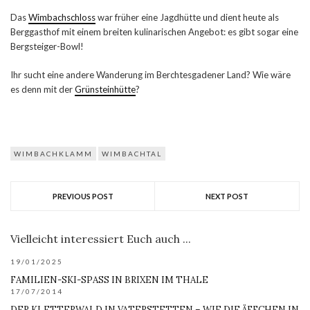
Das
Wimbachschloss
war früher eine Jagdhütte und dient heute als
Berggasthof mit einem breiten kulinarischen Angebot: es gibt sogar eine
Bergsteiger-Bowl!
Ihr sucht eine andere Wanderung im Berchtesgadener Land? Wie wäre
es denn mit der
Grünsteinhütte
?
WIMBACHKLAMM
WIMBACHTAL
PREVIOUS POST
NEXT POST
Vielleicht interessiert Euch auch ...
19/01/2025
FAMILIEN-SKI-SPASS IN BRIXEN IM THALE
17/07/2014
DER KLETTERWALD IN VATERSTETTEN – WIE DIE ÄFFCHEN IN